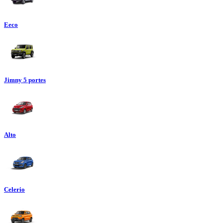
Eeco
Jimny 5 portes
Alto
Celerio