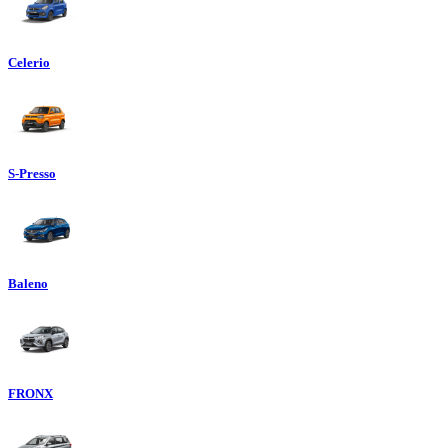
Celerio
S-Presso
Baleno
FRONX