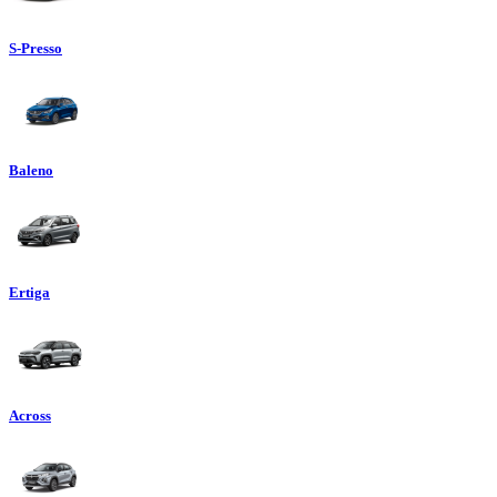
S-Presso
Baleno
Ertiga
Across