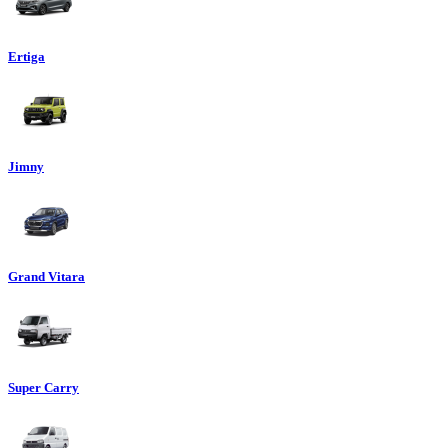
Ertiga
Jimny
Grand Vitara
Super Carry