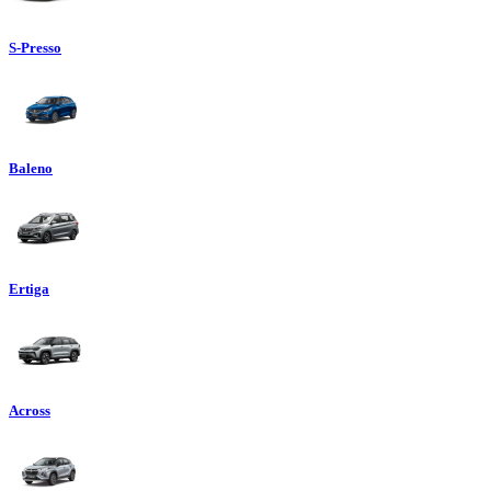
S-Presso
Baleno
Ertiga
Across