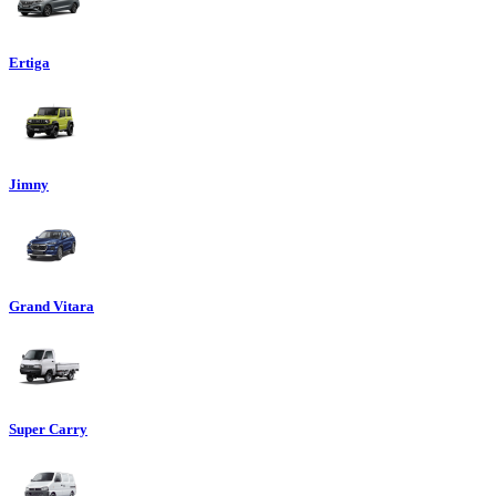
Ertiga
Jimny
Grand Vitara
Super Carry