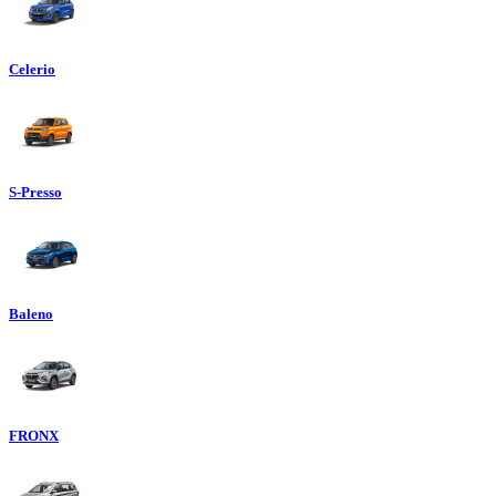
Celerio
S-Presso
Baleno
FRONX