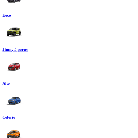
Eeco
Jimny 5 portes
Alto
Celerio