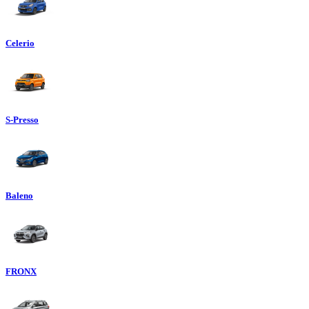
Celerio
S-Presso
Baleno
FRONX