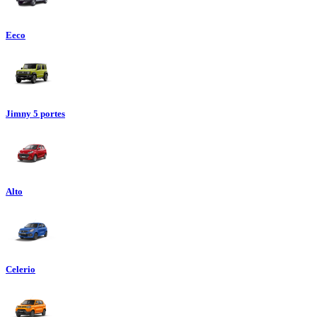
Eeco
Jimny 5 portes
Alto
Celerio