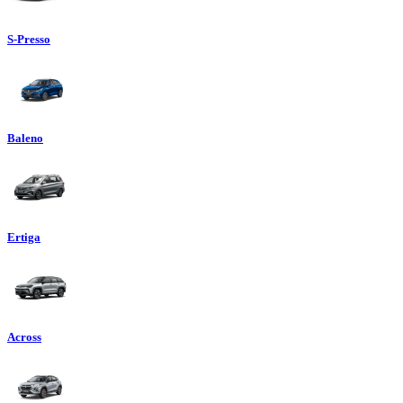
S-Presso
Baleno
Ertiga
Across