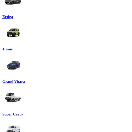
Ertiga
Jimny
Grand Vitara
Super Carry