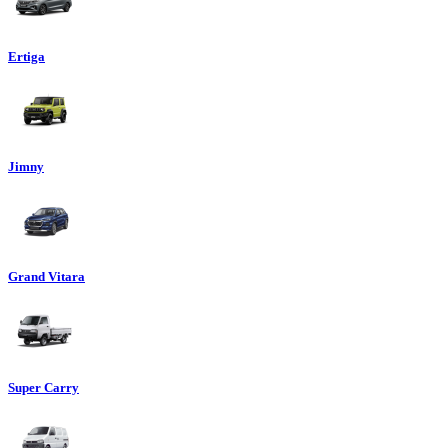
Ertiga
Jimny
Grand Vitara
Super Carry