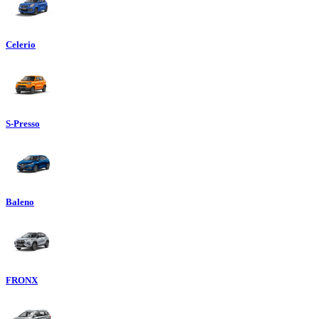
Celerio
S-Presso
Baleno
FRONX