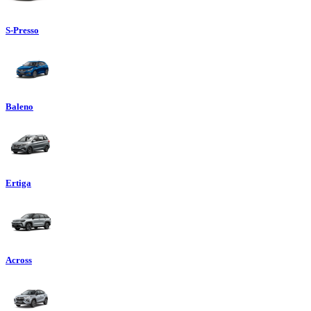
S-Presso
Baleno
Ertiga
Across