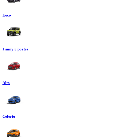
Eeco
Jimny 5 portes
Alto
Celerio