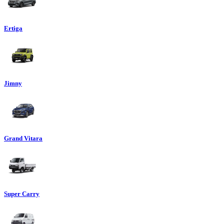
Ertiga
Jimny
Grand Vitara
Super Carry