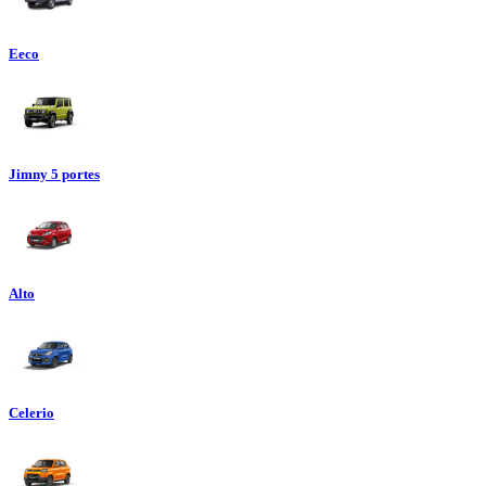
Eeco
Jimny 5 portes
Alto
Celerio