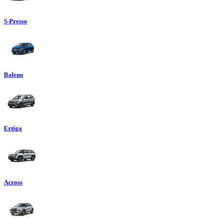
S-Presso
Baleno
Ertiga
Across