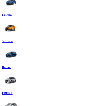
Celerio
S-Presso
Baleno
FRONX